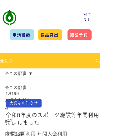
​一般社団法人
ME
NU
筑紫野市スポーツ協会
申請書類
備品貸出
施設予約
全記事
全ての記事
全ての記事
1月16日
大切なお知ら
大切なお知らせ
せ
令和8年度のスポーツ施設等年間利用が
報告
決定しました。
年間定期利用 年間大会利用
体育協会