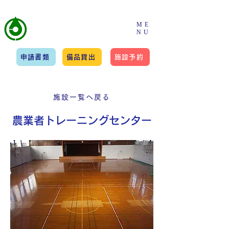
​一般社団法人
ME
NU
筑紫野市スポーツ協会
申請書類
備品貸出
施設予約
施設一覧へ戻る
農業者トレーニングセンター