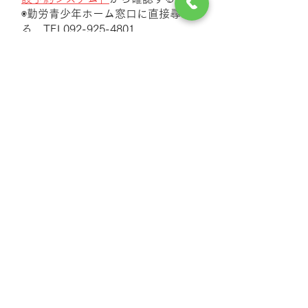
◉勤労青少年ホーム窓口に直接尋ね
る TEL092-925-4801
アクセス
住所
福岡県筑紫野市諸田169 西鉄「桜
台駅」より徒歩7分
電話
092-923-6290