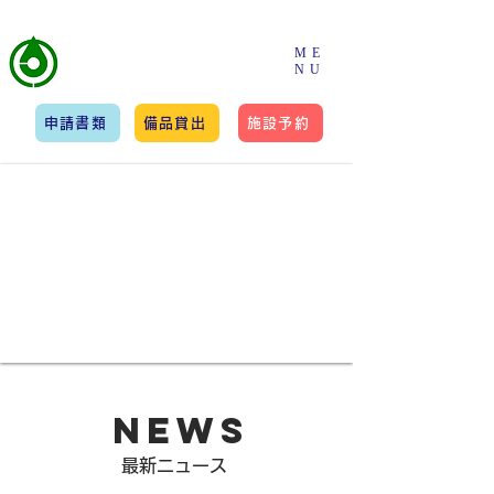
​一般社団法人
ME
NU
筑紫野市スポーツ協会
申請書類
備品貸出
施設予約
NEWS
​最新ニュース